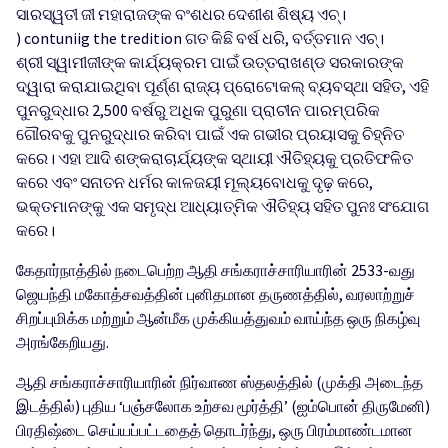
ସାରସ୍ୱତୀ ଜୀ ମହାରାଜଙ୍କ ବଂଶଧର ଦେଶୀଶ ଶିଷ୍ୟ ଏଚ୍।
) contuniig the tredition ଗତ କିଛି ବର୍ଷ ଧରି, ବର୍ତ୍ତମାନ ଏଚ୍।
ଶ୍ରୀ ସ୍ୱାମୀଜୀଙ୍କ କାର୍ଯ୍ୟକ୍ରମ ପାଇଁ ଉତ୍ତରାଖଣ୍ଡ ସରକାରଙ୍କ
ଦ୍ୱାରା କରାଯାଇଥିବା ପୂର୍ଣ୍ଣ ରାଜ୍ୟ ପ୍ରୋଟୋକଲ୍ ବ୍ୟବସ୍ଥା ସହିତ, ଏହି
ପୁନରୁଦ୍ଧାର 2,500 ବର୍ଷରୁ ଅଧିକ ପୁରୁଣା ପ୍ରାଚୀନ ପାରମ୍ପରିକ
ଗୌରବକୁ ପୁନରୁଦ୍ଧାର କରିବା ପାଇଁ ଏକ ଗଭୀର ପ୍ରୟାସକୁ ଚିହ୍ନିତ
କରେ। ଏହା ଆଦି ଶଙ୍କରାଚାର୍ଯ୍ୟଙ୍କ ସ୍ଥାୟୀ ଐତିହ୍ୟକୁ ପ୍ରତିଫଳିତ
କରେ ଏବଂ ସନାତନ ଧର୍ମର କାଳଜୟୀ ମୂଲ୍ୟବୋଧକୁ ଦୃଢ଼ କରେ,
ଭକ୍ତମାନଙ୍କୁ ଏକ ସମୃଦ୍ଧ ଆଧ୍ୟାତ୍ମିକ ଐତିହ୍ୟ ସହିତ ପୁନଃ ସଂଯୋଗ
କରେ।
கேதார்நாத்தில் நடைபெற்ற ஆதி சங்கராச்சாரியாரின் 2533-வது
ஜெயந்தி மகோத்சவத்தின் புனிதமான தருணத்தில், வரலாற்றுச்
சிறப்புமிக்க மற்றும் ஆன்மீக முக்கியத்துவம் வாய்ந்த ஒரு நிகழ்வு
அரங்கேறியது.
ஆதி சங்கராச்சாரியாரின் நிர்வாண ஸ்தலத்தில் (முக்தி அடைந்த
இடத்தில்) புதிய ‘பஞ்சலோக உற்சவ மூர்த்தி’ (ஐம்பொன் திருமேனி)
பிரதிஷ்டை செய்யப்பட்டதைத் தொடர்ந்து, ஒரு பிரம்மாண்டமான