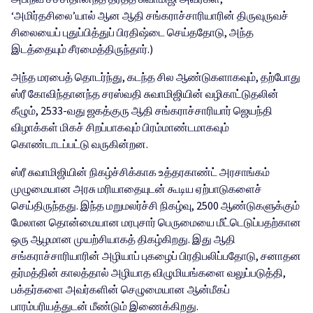
‘அமிர்தசிலை’யால் ஆன ஆதி சங்கராச்சாரியாரின் திருவுருவச்
சிலையைப் புதுப்பித்துப் பிரதிஷ்டை செய்ததோடு, அந்த
இடத்தையும் சீரமைத்திருந்தார்.)
அந்த மரபைத் தொடர்ந்து, கடந்த சில ஆண்டுகளாகவும், தற்போது
ஸ்ரீ கோவிந்தானந்த சரஸ்வதி சுவாமிஜியின் வழிகாட்டுதலின்
கீழும், 2533-வது ஜகத்குரு ஆதி சங்கராச்சாரியார் ஜெயந்தி
விழாக்கள் மிகச் சிறப்பாகவும் பிரம்மாண்டமாகவும்
கொண்டாடப்பட்டு வருகின்றன.
ஸ்ரீ சுவாமிஜியின் நிகழ்ச்சிக்காக உத்தரகாண்ட் அரசாங்கம்
முழுமையான அரசு மரியாதையுடன் கூடிய ஏற்பாடுகளைச்
செய்திருந்தது. இந்த மறுமலர்ச்சி நிகழ்வு, 2500 ஆண்டுகளுக்கும்
மேலான தொன்மையான மரபுசார் பெருமையை மீட்டெடுப்பதற்கான
ஒரு ஆழமான முயற்சியாகத் திகழ்கிறது. இது ஆதி
சங்கராச்சாரியாரின் அழியாப் புகழைப் பிரதிபலிப்பதோடு, சனாதன
தர்மத்தின் காலத்தால் அழியாத விழுமியங்களை வலுப்படுத்தி,
பக்தர்களை அவர்களின் செழுமையான ஆன்மீகப்
பாரம்பரியத்துடன் மீண்டும் இணைக்கிறது.