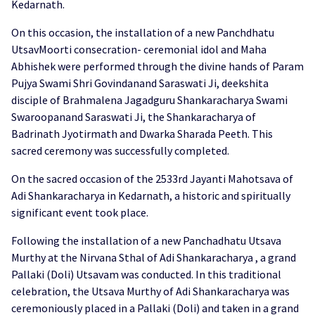
Kedarnath.
On this occasion, the installation of a new Panchdhatu
UtsavMoorti consecration- ceremonial idol and Maha
Abhishek were performed through the divine hands of Param
Pujya Swami Shri Govindanand Saraswati Ji, deekshita
disciple of Brahmalena Jagadguru Shankaracharya Swami
Swaroopanand Saraswati Ji, the Shankaracharya of
Badrinath Jyotirmath and Dwarka Sharada Peeth. This
sacred ceremony was successfully completed.
On the sacred occasion of the 2533rd Jayanti Mahotsava of
Adi Shankaracharya in Kedarnath, a historic and spiritually
significant event took place.
Following the installation of a new Panchadhatu Utsava
Murthy at the Nirvana Sthal of Adi Shankaracharya , a grand
Pallaki (Doli) Utsavam was conducted. In this traditional
celebration, the Utsava Murthy of Adi Shankaracharya was
ceremoniously placed in a Pallaki (Doli) and taken in a grand