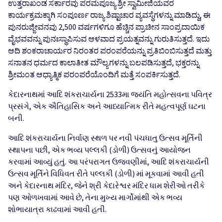
ಉತ್ತರಾಖಂಡ ಸರ್ಕಾರವು ಪರಮಪೂಜ್ಯ ಶ್ರೀ ಸ್ವಾಮೀಜಿಯವರ
ಕಾರ್ಯಕ್ರಮಕ್ಕಾಗಿ ಸಂಪೂರ್ಣ ರಾಜ್ಯ ಶಿಷ್ಟಾಚಾರ ವ್ಯವಸ್ಥೆಗಳನ್ನು ಮಾಡಿದ್ದು, ಈ
ಪುನರುಜ್ಜೀವನವು 2,500 ವರ್ಷಗಳಿಗೂ ಹೆಚ್ಚಿನ ಪ್ರಾಚೀನ ಸಾಂಪ್ರದಾಯಿಕ
ವೈಭವವನ್ನು ಪುನಃಸ್ಥಾಪಿಸುವ ಆಳವಾದ ಪ್ರಯತ್ನವನ್ನು ಗುರುತಿಸುತ್ತದೆ. ಇದು
ಆದಿ ಶಂಕರಾಚಾರ್ಯರ ನಿರಂತರ ಪರಂಪರೆಯನ್ನು ಪ್ರತಿಬಿಂಬಿಸುತ್ತದೆ ಮತ್ತು
ಸನಾತನ ಧರ್ಮದ ಕಾಲಾತೀತ ಮೌಲ್ಯಗಳನ್ನು ಬಲಪಡಿಸುತ್ತದೆ, ಭಕ್ತರನ್ನು
ಶ್ರೀಮಂತ ಆಧ್ಯಾತ್ಮಿಕ ಪರಂಪರೆಯೊಂದಿಗೆ ಮತ್ತೆ ಸಂಪರ್ಕಿಸುತ್ತದೆ.
કેદારનાથમાં આદિ શંકરાચાર્યના 2533મા જયંતિ મહોત્સવના પવિત્ર
પ્રસંગે, એક ઐતિહાસિક અને આધ્યાત્મિક રીતે મહત્વપૂર્ણ ઘટના
બની.
આદિ શંકરાચાર્યના નિર્વાણ સ્થળ પર નવી પંચધાતુ ઉત્સવ મૂર્તિની
સ્થાપના પછી, એક ભવ્ય પલ્લકી (ડોળી) ઉત્સવનું આયોજન
કરવામાં આવ્યું હતું. આ પરંપરાગત ઉજવણીમાં, આદિ શંકરાચાર્યની
ઉત્સવ મૂર્તિને વિધિવત રીતે પલ્લકી (ડોળી) માં મૂકવામાં આવી હતી
અને કેદારનાથ મંદિર, જેને શ્રી કેદારેશ્વર મંદિર ધામ શેરીઓ તરીકે
પણ ઓળખવામાં આવે છે, તેના મુખ્ય માર્ગોમાંથી એક ભવ્ય
શોભાયાત્રા કાઢવામાં આવી હતી.