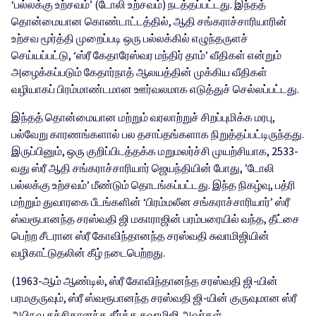
‘பல்லக்கு உற்சவம்’ (டோலி உற்சவம்) நடத்தப்பட்டது. இந்தத்
தொன்மையான கொண்டாட்டத்தில், ஆதி சங்கராச்சாரியாரின்
உற்சவ மூர்த்தி முறைப்படி ஒரு பல்லக்கில் எழுந்தருளச்
செய்யப்பட்டு, ‘ஸ்ரீ கேதாரேஸ்வர மந்திர் தாம்’ வீதிகள் என்றும்
அழைக்கப்படும் கேதார்நாத் ஆலயத்தின் முக்கிய வீதிகள்
வழியாகப் பிரம்மாண்டமான ஊர்வலமாக எடுத்துச் செல்லப்பட்டது.
இந்தத் தொன்மையான மற்றும் வரலாற்றுச் சிறப்புமிக்க மரபு,
பல்வேறு காரணங்களால் பல தசாப்தங்களாக நிறுத்தப்பட்டிருந்தது.
இருப்பினும், ஒரு குறிப்பிடத்தக்க மறுமலர்ச்சி முயற்சியாக, 2533-
வது ஸ்ரீ ஆதி சங்கராச்சாரியார் ஜெயந்தியின் போது, ​​’டோலி
பல்லக்கு உற்சவம்’ மீண்டும் தொடங்கப்பட்டது. இந்த நிகழ்வு, பத்ரி
மற்றும் துவாரகை பீடங்களின் ‘பிரம்மலீன சங்கராச்சாரியார்’ ஸ்ரீ
ஸ்வரூபானந்த சரஸ்வதி ஜி மகாராஜின் பரம்பரையில் வந்த, தீட்சை
பெற்ற சீடரான ஸ்ரீ கோவிந்தானந்த சரஸ்வதி சுவாமிஜியின்
வழிகாட்டுதலின் கீழ் நடைபெற்றது.
(1963-ஆம் ஆண்டில், ஸ்ரீ கோவிந்தானந்த சரஸ்வதி ஜி-யின்
பரமகுருவும், ஸ்ரீ ஸ்வரூபானந்த சரஸ்வதி ஜி-யின் குருவுமான ஸ்ரீ
அபிநவ சச்சிதானந்த தீர்த்த சுவாமிஜி அவர்கள்,