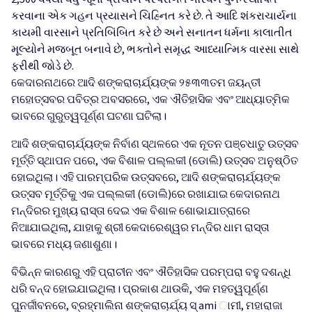
કરવાના એક ગહન પ્રયાસને ચિહ્નિત કરે છે. તે આદિ શંકરાચાર્યના
કાયમી વારસાને પ્રતિબિંબિત કરે છે અને સનાતન ધર્મના કાલાતીત
મૂલ્યોને મજબૂત બનાવે છે, ભક્તોને સમૃદ્ધ આધ્યાત્મિક વારસા સાથે
ફરીથી જોડે છે.
କେଦାରନାଥରେ ଆଦି ଶଙ୍କରାଚାର୍ଯ୍ୟଙ୍କ ୨୫୩୩ତମ ଜୟନ୍ତୀ
ମହୋତ୍ସବର ପବିତ୍ର ଅବସରରେ, ଏକ ଐତିହାସିକ ଏବଂ ଆଧ୍ୟାତ୍ମିକ
ଭାବରେ ଗୁରୁତ୍ୱପୂର୍ଣ୍ଣ ଘଟଣା ଘଟିଲା।
ଆଦି ଶଙ୍କରାଚାର୍ଯ୍ୟଙ୍କ ନିର୍ବାଣ ସ୍ଥଳରେ ଏକ ନୂତନ ପଞ୍ଚଧାତୁ ଉତ୍ସବ
ମୂର୍ତ୍ତି ସ୍ଥାପନ ପରେ, ଏକ ବିଶାଳ ପଲ୍ଲକୀ (ଡୋଲି) ଉତ୍ସବ ଅନୁଷ୍ଠିତ
ହୋଇଥିଲା। ଏହି ପାରମ୍ପରିକ ଉତ୍ସବରେ, ଆଦି ଶଙ୍କରାଚାର୍ଯ୍ୟଙ୍କ
ଉତ୍ସବ ମୂର୍ତ୍ତିକୁ ଏକ ପଲ୍ଲକୀ (ଡୋଲି)ରେ ରଖାଯାଇ କେଦାରନାଥ
ମନ୍ଦିରର ମୁଖ୍ୟ ରାସ୍ତା ଦେଇ ଏକ ବିଶାଳ ଶୋଭାଯାତ୍ରାରେ
ନିଆଯାଇଥିଲା, ଯାହାକୁ ଶ୍ରୀ କେଦାରେଶ୍ୱର ମନ୍ଦିର ଧାମ ରାସ୍ତା
ଭାବରେ ମଧ୍ୟ ଜଣାଶୁଣା।
ବିଭିନ୍ନ କାରଣରୁ ଏହି ପ୍ରାଚୀନ ଏବଂ ଐତିହାସିକ ପରମ୍ପରା ବହୁ ଦଶନ୍ଧି
ଧରି ବନ୍ଦ ହୋଇଯାଇଥିଲା। ପ୍ରକାଶ ଥାଉକି, ଏକ ମହତ୍ୱପୂର୍ଣ୍ଣ
ପୁନର୍ଜୀବନରେ, ବ୍ରହ୍ମାଲିନା ଶଙ୍କରାଚାର୍ଯ୍ୟ ସ୍ ami ାମୀ, ମହାରାଜା