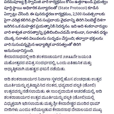
పరమపూజ్య శ్రీ స్వామిజి వారి కార్యక్రమం కోసం ఉత్తరాఖండ్ ప్రభుత్వం
పూర్తి స్థాయి అధికారిక మర్యాదలతో (State Protocol) కూడిన
ఏర్పాట్లు చేసింది. ఈ పునరుద్ధరణ కార్యక్రమం, 2,500 సంవత్సరాలకు
పైగా చరిత్ర కలిగిన ప్రాచీన సంప్రదాయ వైభవాన్ని తిరిగి నిలబెట్టే దిశగా
జరిగిన ఒక మహత్తర ప్రయత్నానికి నిదర్శనం. ఇది ఆది శంకరాచార్యుల
వారి శాశ్వత వారసత్వాన్ని ప్రతిబింబించడమే కాకుండా, సనాతన ధర్మం
యొక్క సనాతన విలువలను సుదృఢం చేస్తుంది; తద్వారా భక్తులను
వారి సుసంపన్నమైన ఆధ్యాత్మిక వారసత్వంతో తిరిగి
అనుసంధానిస్తుంది.
ಕೇದಾರನಾಥದಲ್ಲಿ ಆದಿ ಶಂಕರಾಚಾರ್ಯರ ೨೫೩೩ನೇ ಜಯಂತಿ
ಮಹೋತ್ಸವದ ಪವಿತ್ರ ಸಂದರ್ಭದಲ್ಲಿ, ಒಂದು ಐತಿಹಾಸಿಕ ಮತ್ತು
ಆಧ್ಯಾತ್ಮಿಕವಾಗಿ ಮಹತ್ವದ ಘಟನೆ ನಡೆಯಿತು.
ಆದಿ ಶಂಕರಾಚಾರ್ಯರ ನಿರ್ವಾಣ ಸ್ಥಳದಲ್ಲಿ ಹೊಸ ಪಂಚಧಾತು ಉತ್ಸವ
ಮೂರ್ತಿಯನ್ನು ಪ್ರತಿಷ್ಠಾಪಿಸಿದ ನಂತರ, ಭವ್ಯವಾದ ಪಲ್ಲಕಿ (ಡೋಲಿ)
ಉತ್ಸವವನ್ನು ನಡೆಸಲಾಯಿತು. ಈ ಸಾಂಪ್ರದಾಯಿಕ ಆಚರಣೆಯಲ್ಲಿ, ಆದಿ
ಶಂಕರಾಚಾರ್ಯರ ಉತ್ಸವ ಮೂರ್ತಿಯನ್ನು ಪಲ್ಲಕಿ (ಡೋಲಿ)ಯಲ್ಲಿ
ವಿಧ್ಯುಕ್ತವಾಗಿ ಇರಿಸಲಾಯಿತು ಮತ್ತು ಶ್ರೀ ಕೇದಾರೇಶ್ವರ ಮಂದಿರ ಧಾಮ್
ಬೀದಿಗಳು ಎಂದೂ ಕರೆಯಲ್ಪಡುವ ಕೇದಾರನಾಥ ದೇವಾಲಯದ ಮುಖ್ಯ