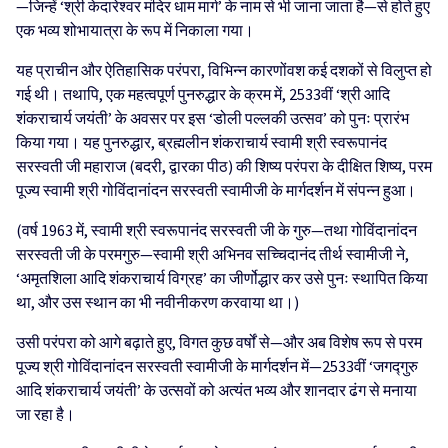
—जिन्हें ‘श्री केदारेश्वर मंदिर धाम मार्ग’ के नाम से भी जाना जाता है—से होते हुए
एक भव्य शोभायात्रा के रूप में निकाला गया।
यह प्राचीन और ऐतिहासिक परंपरा, विभिन्न कारणोंवश कई दशकों से विलुप्त हो
गई थी। तथापि, एक महत्वपूर्ण पुनरुद्धार के क्रम में, 2533वीं ‘श्री आदि
शंकराचार्य जयंती’ के अवसर पर इस ‘डोली पल्लकी उत्सव’ को पुनः प्रारंभ
किया गया। यह पुनरुद्धार, ब्रह्मलीन शंकराचार्य स्वामी श्री स्वरूपानंद
सरस्वती जी महाराज (बदरी, द्वारका पीठ) की शिष्य परंपरा के दीक्षित शिष्य, परम
पूज्य स्वामी श्री गोविंदानांदन सरस्वती स्वामीजी के मार्गदर्शन में संपन्न हुआ।
(वर्ष 1963 में, स्वामी श्री स्वरूपानंद सरस्वती जी के गुरु—तथा गोविंदानांदन
सरस्वती जी के परमगुरु—स्वामी श्री अभिनव सच्चिदानंद तीर्थ स्वामीजी ने,
‘अमृतशिला आदि शंकराचार्य विग्रह’ का जीर्णोद्धार कर उसे पुनः स्थापित किया
था, और उस स्थान का भी नवीनीकरण करवाया था।)
उसी परंपरा को आगे बढ़ाते हुए, विगत कुछ वर्षों से—और अब विशेष रूप से परम
पूज्य श्री गोविंदानांदन सरस्वती स्वामीजी के मार्गदर्शन में—2533वीं ‘जगद्गुरु
आदि शंकराचार्य जयंती’ के उत्सवों को अत्यंत भव्य और शानदार ढंग से मनाया
जा रहा है।