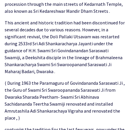
procession through the main streets of Kedarnath Temple,
also known as Sri Kedareshwar Mandir Dham Streets .
This ancient and historic tradition had been discontinued for
several decades due to various reasons. However, in a
significant revival, the Doli Pallaki Utsavam was restarted
during 2533rd Sri Adi Shankaracharya Jayanti under the
guidance of H.H. Swami Sri Govindanandan Saraswati
Swamiji, a Deekshita disciple in the lineage of Brahmaleena
Shankaracharya Swami Sri Swaroopanand Saraswati Ji
Maharaj Badari, Dwaraka .
( During 1963 the Paramaguru of Govindananda Saraswati Ji ,
the Guru of Swami Sri Swaroopananda Saraswati Ji from
Dwaraka Sharada Peetham- Swami Sri Abhinava
Sachidananda Teertha Swamiji renovated and installed
Amrutashila Adi Shankarachaya Vigraha and renovated the
place , )
contuniig the tredition For the last few years, now under the