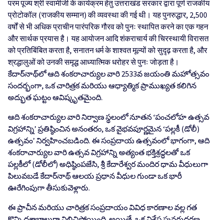
परम पूज्य श्री स्वामीजी के कार्यक्रम हेतु उत्तराखंड सरकार द्वारा पूर्ण राजकीय
प्रोटोकॉल (राजकीय सम्मान) की व्यवस्था की गई थी। यह पुनरुद्धार, 2,500
वर्षों से भी अधिक प्राचीन पारंपरिक गौरव को पुनः स्थापित करने का एक गहन
और सार्थक प्रयास है। यह आयोजन आदि शंकराचार्य की चिरस्थायी विरासत
को प्रतिबिंबित करता है, सनातन धर्म के शाश्वत मूल्यों को सुदृढ़ करता है, और
श्रद्धालुओं को उनकी समृद्ध आध्यात्मिक धरोहर से पुनः जोड़ता है।
కేదార్‌నాథ్‌లో ఆది శంకరాచార్యుల వారి 2533వ జయంతి మహోత్సవం
సందర్భంగా, ఒక చారిత్రక మరియు ఆధ్యాత్మిక ప్రాముఖ్యత కలిగిన
అద్భుత ఘట్టం ఆవిష్కృతమైంది.
ఆది శంకరాచార్యుల వారి నిర్వాణ స్థలంలో నూతన ‘పంచలోహ ఉత్సవ
విగ్రహాన్ని’ ప్రతిష్ఠించిన అనంతరం, ఒక వైభవపూర్ణమైన ‘పల్లకీ (డోలీ)
ఉత్సవం’ నిర్వహించబడింది. ఈ సంప్రదాయ ఉత్సవంలో భాగంగా, ఆది
శంకరాచార్యుల వారి ఉత్సవ విగ్రహాన్ని అత్యంత భక్తిశ్రద్ధలతో ఒక
పల్లకీలో (డోలీలో) అధిష్ఠింపజేసి, శ్రీ కేదారేశ్వర మందిర ధామ వీధులుగా
పిలువబడే కేదార్‌నాథ్ ఆలయ ప్రధాన వీధుల గుండా ఒక భారీ
ఊరేగింపుగా తీసుకువెళ్లారు.
ఈ ప్రాచీన మరియు చారిత్రక సంప్రదాయం వివిధ కారణాల వల్ల గత
కొన్ని దశాబ్దాలుగా నిలిచిపోయింది. అయితే, ఒక విశేష పునరుద్ధరణ