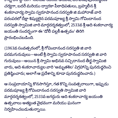
చర్యగా, బదరీ మరియు ద్వారకా పీఠాధిపతులు, బ్రహ్మలీన శ్రీ
శంకరాచార్య స్వామి స్వరూపానంద సరస్వతి జి మహారాజ్ వారి
పరంపరలో దీక్షా శిష్యులైన పరమపూజ్య శ్రీ స్వామి గోవిందానంద
సరస్వతి స్వామిజి వారి మార్గదర్శకత్వంలో, 2533వ శ్రీ ఆది శంకరాచార్య
జయంతి సందర్భంగా ఈ ‘డోలీ పల్లకీ ఉత్సవం’ తిరిగి
ప్రారంభించబడింది.
(1963వ సంవత్సరంలో, శ్రీ గోవిందానంద సరస్వతి జి వారి
పరమగురువులు—అంటే శ్రీ స్వామి స్వరూపానంద సరస్వతి జి వారి
గురువులు—అయిన శ్రీ స్వామి అభినవ సచ్చిదానంద తీర్థ స్వామిజి
వారు, ఆది శంకరాచార్యుల వారి ‘అమృతశిల’ విగ్రహాన్ని పునరుద్ధరించి
ప్రతిష్ఠించారు; అలాగే ఆ ప్రదేశాన్ని కూడా పునరుద్ధరించారు.)
ఆ సంప్రదాయాన్ని కొనసాగిస్తూ, గత కొన్ని సంవత్సరాలుగా, ఇప్పుడు
పరమపూజ్య శ్రీ గోవిందానంద సరస్వతి స్వామిజి వారి
మార్గదర్శకత్వంలో, 2533వ జగద్గురు ఆది శంకరాచార్య జయంతి
ఉత్సవాలు అత్యంత వైభవంగా మరియు ఘనంగా
నిర్వహించబడుతున్నాయి.