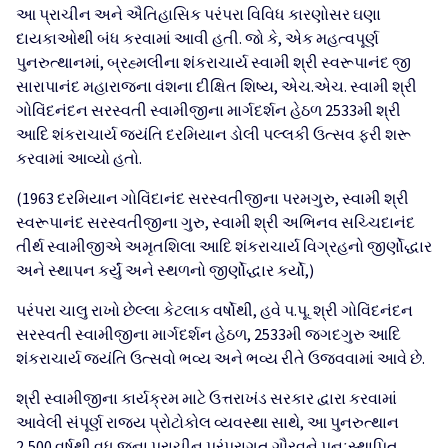
આ પ્રાચીન અને ઐતિહાસિક પરંપરા વિવિધ કારણોસર ઘણા
દાયકાઓથી બંધ કરવામાં આવી હતી. જો કે, એક મહત્વપૂર્ણ
પુનરુત્થાનમાં, બ્રહ્મલીના શંકરાચાર્ય સ્વામી શ્રી સ્વરૂપાનંદ જી
સારાપાનંદ મહારાજના વંશના દીક્ષિત શિષ્ય, એચ.એચ. સ્વામી શ્રી
ગોવિંદનંદન સરસ્વતી સ્વામીજીના માર્ગદર્શન હેઠળ 2533મી શ્રી
આદિ શંકરાચાર્ય જયંતિ દરમિયાન ડોલી પલ્લકી ઉત્સવ ફરી શરૂ
કરવામાં આવ્યો હતો.
(1963 દરમિયાન ગોવિંદાનંદ સરસ્વતીજીના પરમગુરુ, સ્વામી શ્રી
સ્વરૂપાનંદ સરસ્વતીજીના ગુરુ, સ્વામી શ્રી અભિનવ સચ્ચિદાનંદ
તીર્થ સ્વામીજીએ અમૃતશિલા આદિ શંકરાચાર્ય વિગ્રહનો જીર્ણોદ્ધાર
અને સ્થાપન કર્યું અને સ્થળનો જીર્ણોદ્ધાર કર્યો,)
પરંપરા ચાલુ રાખો છેલ્લા કેટલાક વર્ષોથી, હવે પ.પૂ. શ્રી ગોવિંદનંદન
સરસ્વતી સ્વામીજીના માર્ગદર્શન હેઠળ, 2533મી જગદગુરુ આદિ
શંકરાચાર્ય જયંતિ ઉત્સવો ભવ્ય અને ભવ્ય રીતે ઉજવવામાં આવે છે.
શ્રી સ્વામીજીના કાર્યક્રમ માટે ઉત્તરાખંડ સરકાર દ્વારા કરવામાં
આવેલી સંપૂર્ણ રાજ્ય પ્રોટોકોલ વ્યવસ્થા સાથે, આ પુનરુત્થાન
2,500 વર્ષથી વધુ જૂના પ્રાચીન પરંપરાગત ગૌરવને પુનઃસ્થાપિત