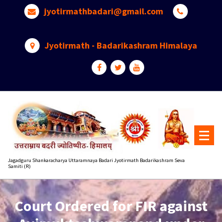
Skip
jyotirmathbadari@gmail.com
to
content
Jyotirmath - Badarikashram Himalaya
Jagadguru Shankaracharya Uttaramnaya Badari Jyotirmath Badarikashram Seva
Samiti (R)
Court Ordered for FIR against