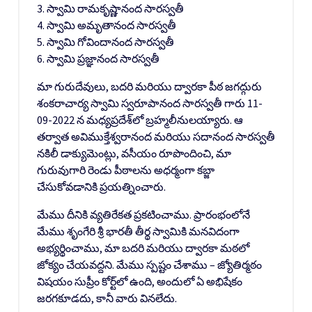
3. స్వామి రామకృష్ణానంద సారస్వతీ
4. స్వామి అమృతానంద సారస్వతీ
5. స్వామి గోవిందానంద సారస్వతీ
6. స్వామి ప్రజ్ఞానంద సారస్వతీ
మా గురుదేవులు, బదరి మరియు ద్వారకా పీఠ జగద్గురు
శంకరాచార్య స్వామి స్వరూపానంద సారస్వతీ గారు 11-
09-2022 న మధ్యప్రదేశ్‌లో బ్రహ్మలీనులయ్యారు. ఆ
తర్వాత అవిముక్తేశ్వరానంద మరియు సదానంద సారస్వతీ
నకిలీ డాక్యుమెంట్లు, వసీయం రూపొందించి, మా
గురువుగారి రెండు పీఠాలను అధర్మంగా కబ్జా
చేసుకోవడానికి ప్రయత్నించారు.
మేము దీనికి వ్యతిరేకత ప్రకటించాము. ప్రారంభంలోనే
మేము శృంగేరి శ్రీ భారతీ తీర్థ స్వామికి మనవిదంగా
అభ్యర్థించాము, మా బదరి మరియు ద్వారకా మఠలో
జోక్యం చేయవద్దని. మేము స్పష్టం చేశాము – జ్యోతిర్మఠం
విషయం సుప్రీం కోర్ట్‌లో ఉంది, అందులో ఏ అభిషేకం
జరగకూడదు, కానీ వారు వినలేదు.