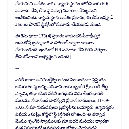
చేయమని ఆదేశించారు. న్యాయస్థానం పోలీసులకు FIR
నమోదు చేసి, కేసు పై సమగ్ర విచారణ చేపట్టమని
ఆదేశించింది. న్యాయస్థాన ఆదేశం ప్రకారం, ఈ కేసు ఇప్పుడే
Jhunsi పోలీస్ స్టేషన్‌లో నమోదు చేయబడుతుంది.
ఈ కేసు ధారా 173(4) ప్రకారం శాకుంభరి పీఠాధీశ్వర
ఆశుతోష్ బ్రహ్మచారి మహారాజ్ ద్వారా దాఖలు
చేయబడింది. ఇందులో FIR నమోదు చేసి కఠిన చర్యలు
తీసుకోవాలని అభ్యర్థించబడింది।
—
నకిలీ బాబా అవిముక్తేశ్వరానంద సంబంధంగా ప్రస్తుతం
జరుగుతున్న అన్ని పరిణామాలకు శృంగేరి శ్రీ భారతీ తీర్థ
స్వామి, తథా కదిత నకిలీ జగద్గురు విధు శేఖర భారతీ
మరియు సదానంద సారస్వతీ ప్రధాన కారణులు. 11-09-
2022 న మా గురుదేవులు బ్రహ్మలీనులయ్యారు. జ్యోతిర్మఠం
విషయం సుప్రీం కోర్ట్‌లో స్టే (స్థగిత) లో ఉంది. ఆ తర్వాత
మేము శృంగేరి స్వాములకు మా బదరి మరియు ద్వారకా
మఠ విషయాల్లో అనవసరంగా జోక్యం చేయవద్దని