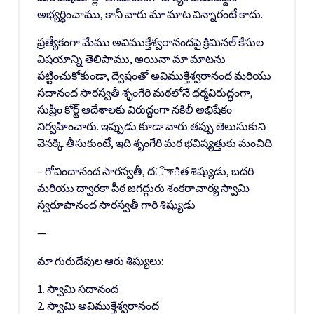
అభ్యర్థించాము, కానీ వారు మా మాట విన్నారంటే కాదు.
ప్రత్యేకంగా మేము అవిముక్తేశ్వరానందపై క్రిమినల్ కేసుల
విషయాన్ని తెలిపాము, అయినా మా మాటను
పట్టించుకోకుండా, ద్వేషంతో అవిముక్తేశ్వరానంద మరియు
సదానంద సారస్వతీ శృంగేరి మఠలోనే ధర్మవిరుద్ధంగా,
సుప్రీం కోర్ట్ ఆదేశాలకు విరుద్ధంగా నకిలీ అభిషేకం
నిర్వహించారు. ఇప్పుడు కూడా వారు తప్పు తెలుసుకుని
వెనక్కి తీసుకుంటే, ఇది శృంగేరి మఠ భవిష్యత్తుకు మంచిది.
– గోవిందానంద సారస్వతీ, దীক্ষిత శిష్యుడు, బదరి
మరియు ద్వారకా పీఠ జగద్గురు శంకరాచార్య స్వామి
స్వరూపానంద సారస్వతీ గారి శిష్యుడు
—
మా గురుదేవుల ఆరు శిష్యులు:
1. స్వామి సదానంద
2. స్వామి అవిముక్తేశ్వరానంద