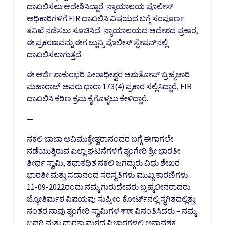
ದಾಖಲಿಸಲು ಆದೇಶಿಸಿದ್ದಾರೆ. ನ್ಯಾಯಾಲಯ ಪೊಲೀಸ್
ಅಧಿಕಾರಿಗಳಿಗೆ FIR ದಾಖಲಿಸಿ ವಿಷಯದ ಬಗ್ಗೆ ಸಂಪೂರ್ಣ
ತನಿಖೆ ನಡೆಸಲು ಸೂಚಿಸಿದೆ. ನ್ಯಾಯಾಲಯದ ಆದೇಶದ ಪ್ರಕಾರ,
ಈ ಪ್ರಕರಣವನ್ನು ಈಗ ಜ್ಹುನ್ಸಿ ಪೊಲೀಸ್ ಸ್ಟೇಷನ್‌ನಲ್ಲಿ
ದಾಖಲಿಸಲಾಗುತ್ತದೆ.
ಈ ಅರ್ಜಿ ಶಾಕುಂಭರಿ ಪೀಠಾಧೀಶ್ವರ ಆಶುತೋಷ್ ಬ್ರಹ್ಮಚಾರಿ
ಮಹಾರಾಜ್ ಅವರು ಧಾರಾ 173(4) ಪ್ರಕಾರ ಸಲ್ಲಿಸಿದ್ದಾರೆ, FIR
ದಾಖಲಿಸಿ ಕಠಿಣ ಕ್ರಮ ಕೈಗೊಳ್ಳಲು ಕೇಳಿದ್ದಾರೆ.
—
ನಕಲಿ ಬಾಬಾ ಅವಿಮುಕ್ತೇಶ್ವರಾನಂದರ ಬಗ್ಗೆ ಈಗಾಗಲೇ
ನಡೆಯುತ್ತಿರುವ ಎಲ್ಲಾ ಘಟನೆಗಳಿಗೆ ಶೃಂಗೇರಿ ಶ್ರೀ ಭಾರತೀ
ತೀರ್ಥ ಸ್ವಾಮಿ, ತಥಾಕಥಿತ ನಕಲಿ ಜಗದ್ಗುರು ವಿಧು ಶೇಖರ
ಭಾರತೀ ಮತ್ತು ಸದಾನಂದ ಸರಸ್ವತಿಗಳು ಮುಖ್ಯ ಕಾರಣಿಗಳು.
11-09-2022ರಂದು ನಮ್ಮ ಗುರುದೇವರು ಬ್ರಹ್ಮಲೀನರಾದರು.
ಜ್ಯೋತಿರ್ಮಠ ವಿಷಯವು ಸುಪ್ರೀಂ ಕೋರ್ಟ್‌ನಲ್ಲಿ ಸ್ಥಗಿತದಲ್ಲಿತ್ತು.
ನಂತರ ನಾವು ಶೃಂಗೇರಿ ಸ್ವಾಮಿಗಳ কাছে ವಿನಂತಿಸಿದರು – ನಮ್ಮ
ಬದರಿ ಮತ್ತು ದ್ವಾರಕಾ ಮಠದ ವಿಚಾರಗಳಲ್ಲಿ ಅನಾವಶ್ಯಕ