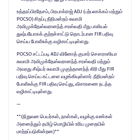
உத்தரப்பிரதேசம், பிரயாக்ராஜ் ADJ (பற்பலாக்கம் மற்றும்
POCSO) சிறப்பு நீதிமன்றம் சுவாமி
அவிமுக்தேஸ்வரானந்த் சரஸ்வதி மீது பாலியல்
துஷ்பயோகக் குற்றச்சாட்டு தொடர்பான FIR பதிவு
செய்ய போலீசுக்கு வழிகாட்டியுள்ளது.
POCSO சட்டப்படி ADJ வினோத் குமார் சௌராஸியா
சுவாமி அவிமுக்தேஸ்வரானந்த் சரஸ்வதி மற்றும்
அவரது சீஷ்யர் சுவாமி முகுந்தானந்த் கிரி மீது FIR
பதிவு செய்ய கட்டளை வழங்கியுள்ளார். நீதிமன்றம்
போலீசுக்கு FIR பதிவு செய்து, விசாரணை நடத்த
வழிகாட்டியுள்ளது.
—
**(நிறுவன பெயர்கள், நாள்கள், வழக்கு எண்கள்
அனைத்தும் தமிழ் மொழியில் உரிய முறையில்
மாற்றப்படுகின்றன)**