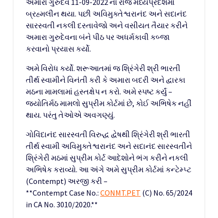
અમારા ગુરુદેવ 11-09-2022 ના રોજ મધ્યપ્રદેશમાં
બ્રહ્મલીન થયા. પછી અવિમુક્તેશ્વરાનંદ અને સદાનંદ
સારસ્વતી નકલી દસ્તાવેજો અને વસીયત તૈયાર કરીને
અમારા ગુરુદેવના બંને પીઠ પર અધર્મકાવી કબ્જા
કરવાનો પ્રયાસ કર્યો.
અમે વિરોધ કર્યો. શરૂઆતમાં જ શ્રિંગેરી શ્રી ભારતી
તીર્થ સ્વામીને વિનંતી કરી કે અમારા બદરી અને દ્વારકા
મઠના મામલામાં હસ્તક્ષેપ ન કરો. અમે સ્પષ્ટ કર્યું –
જ્યોતિર્મઠ મામલો સુપ્રીમ કોર્ટમાં છે, કોઈ અભિષેક નહીં
થાય. પરંતુ તેઓએ અવગણ્યું.
ગોવિંદાનંદ સારસ્વતી વિરુદ્ધ દ્વેષથી શ્રિંગેરી શ્રી ભારતી
તીર્થ સ્વામી અવિમુક્તેશ્વરાનંદ અને સદાનંદ સારસ્વતીને
શ્રિંગેરી મઠમાં સુપ્રીમ કોર્ટ આદેશોને ભંગ કરીને નકલી
અભિષેક કરાવ્યો. આ અંગે અમે સુપ્રીમ કોર્ટમાં કન્ટેમ્પ્ટ
(Contempt) અરજી કરી –
**Contempt Case No.:
CONMT.PET
(C) No. 65/2024
in CA No. 3010/2020.**