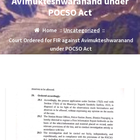
Avimukteshwaranand under
POCSO Act
Home
::
Uncategorized
::
Court Ordered for FIR against Avimukteshwaranand
under POCSO Act