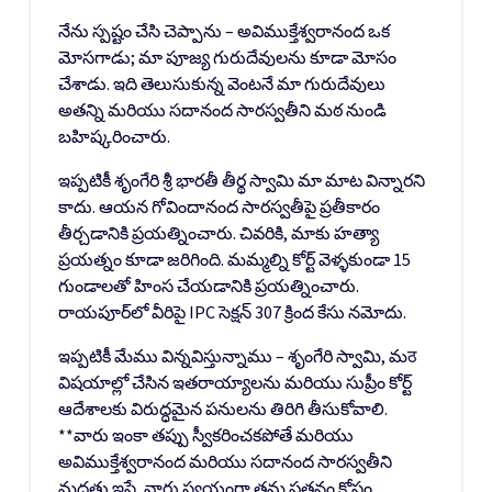
నేను స్పష్టం చేసి చెప్పాను – అవిముక్తేశ్వరానంద ఒక
మోసగాడు; మా పూజ్య గురుదేవులను కూడా మోసం
చేశాడు. ఇది తెలుసుకున్న వెంటనే మా గురుదేవులు
అతన్ని మరియు సదానంద సారస్వతీని మఠ నుండి
బహిష్కరించారు.
ఇప్పటికీ శృంగేరి శ్రీ భారతీ తీర్థ స్వామి మా మాట విన్నారని
కాదు. ఆయన గోవిందానంద సారస్వతీపై ప్రతీకారం
తీర్చడానికి ప్రయత్నించారు. చివరికి, మాకు హత్యా
ప్రయత్నం కూడా జరిగింది. మమ్మల్ని కోర్ట్ వెళ్ళకుండా 15
గుండాలతో హింస చేయడానికి ప్రయత్నించారు.
రాయపూర్‌లో వీరిపై IPC సెక్షన్ 307 క్రింద కేసు నమోదు.
ఇప్పటికీ మేము విన్నవిస్తున్నాము – శృంగేరి స్వామి, మठ
విషయాల్లో చేసిన ఇతరాయ్యాలను మరియు సుప్రీం కోర్ట్
ఆదేశాలకు విరుద్ధమైన పనులను తిరిగి తీసుకోవాలి.
**వారు ఇంకా తప్పు స్వీకరించకపోతే మరియు
అవిముక్తేశ్వరానంద మరియు సదానంద సారస్వతీని
మద్దతు ఇస్తే, వారు స్వయంగా తమ పతనం కోసం