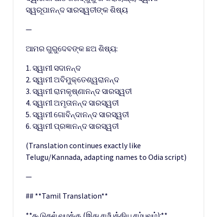
ସ୍ୱରୂପାନନ୍ଦ ସାରସ୍ୱତୀଙ୍କ ଶିଷ୍ୟ
—
ଆମର ଗୁରୁଦେବଙ୍କ ଛଅ ଶିଷ୍ୟ:
1. ସ୍ୱାମୀ ସଦାନନ୍ଦ
2. ସ୍ୱାମୀ ଅବିମୁକ୍ତେଶ୍ୱରାନନ୍ଦ
3. ସ୍ୱାମୀ ରାମକୃଷ୍ଣାନନ୍ଦ ସାରସ୍ୱତୀ
4. ସ୍ୱାମୀ ଅମୃତାନନ୍ଦ ସାରସ୍ୱତୀ
5. ସ୍ୱାମୀ ଗୋବିନ୍ଦାନନ୍ଦ ସାରସ୍ୱତୀ
6. ସ୍ୱାମୀ ପ୍ରଜ୍ଞାନନ୍ଦ ସାରସ୍ୱତୀ
(Translation continues exactly like
Telugu/Kannada, adapting names to Odia script)
—
## **Tamil Translation**
**கூடுதல் வழக்கு (இது சமீபத்திய சம்பவம்):**