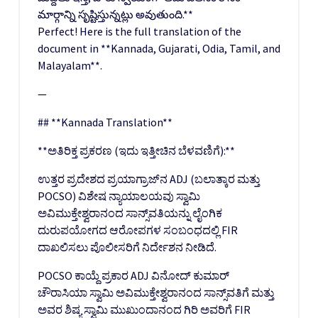
మార్గాన్ని సృష్టిస్తున్నట్లు అవుతుంది.**
Perfect! Here is the full translation of the
document in **Kannada, Gujarati, Odia, Tamil, and
Malayalam**.
—
## **Kannada Translation**
**ಅತಿರಿಕ್ತ ಪ್ರಕರಣ (ಇದು ಇತ್ತೀಚಿನ ಬೆಳವಣಿಗೆ):**
ಉತ್ತರ ಪ್ರದೇಶದ ಪ್ರಯಾಗ್ರಾಜ್‌ನ ADJ (ಬಲಾತ್ಕಾರ ಮತ್ತು
POCSO) ವಿಶೇಷ ನ್ಯಾಯಾಲಯವು ಸ್ವಾಮಿ
ಅವಿಮುಕ್ತೇಶ್ವರಾನಂದ ಸಾನ್ಸ್‌ವತಿಯನ್ನು ಲೈಂಗಿಕ
ದುರುಪಯೋಗದ ಆರೋಪಗಳ ಸಂಬಂಧದಲ್ಲಿ FIR
ದಾಖಲಿಸಲು ಪೊಲೀಸರಿಗೆ ನಿರ್ದೇಶನ ನೀಡಿದೆ.
POCSO ಕಾಯ್ದೆ ಪ್ರಕಾರ ADJ ವಿನೋದ್ ಕುಮಾರ್
ಚೌರಾಸಿಯಾ ಸ್ವಾಮಿ ಅವಿಮುಕ್ತೇಶ್ವರಾನಂದ ಸಾನ್ಸ್‌ವತಿಗೆ ಮತ್ತು
ಅವರ ಶಿಷ್ಯ ಸ್ವಾಮಿ ಮುಖುಂದಾನಂದ ಗಿರಿ ಅವರಿಗೆ FIR