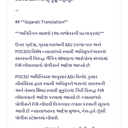
—
## **Gujarati Translation**
**અતિરિક્ત મામલો (આ તાજેતરની ઘટનાક્રમ):**
ઉત્તર પ્રદેશ, પ્રયાગરાજની ADJ (બળાત્કાર અને
POCSO) વિશેષ ન્યાયાલયે સ્વામી અવિમુક્તેશ્વરાનંદ
સારસ્વતી વિરુદ્ધ લૈંગિક શોષણના આરોપોના સંબંધમાં
FIR નોંધાવવાનો પોલીસને આદેશ આપ્યો છે.
POCSO અધિનિયમ અનુસાર ADJ વિનોદ કુમાર
ચૌરાસિયા દ્વારા સ્વામી અવિમુક્તેશ્વરાનંદ સારસ્વતી
અને તેમના શિષ્ય સ્વામી મુકુંદાનંદ ગિરી વિરુદ્ધ FIR
નોંધાવવાનો આદેશ કરવામાં આવ્યો છે. ન્યાયાલયે
પોલીસને FIR નોંધાવી વિગતવાર તપાસ કરવાની સૂચના
આપી છે. ન્યાયાલયના આદેશ મુજબ, કેસ હવે ઝુંસી
પોલીસ સ્ટેશનમાં નોંધાશે.