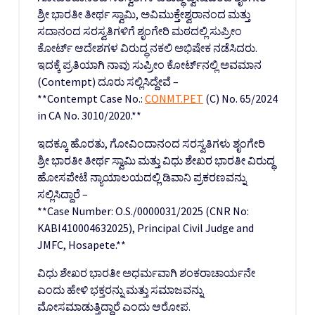
ಶ್ರೀ ಭಾರತೀ ತೀರ್ಥ ಸ್ವಾಮಿ, ಅವಿಮುಕ್ತೇಶ್ವರಾನಂದ ಮತ್ತು
ಸದಾನಂದ ಸರಸ್ವತಿಗಳಿಗೆ ಶೃಂಗೇರಿ ಮಠದಲ್ಲಿ ಸುಪ್ರೀಂ
ಕೋರ್ಟ್ ಆದೇಶಗಳ ವಿರುದ್ಧ ನಕಲಿ ಅಭಿಷೇಕ ನಡೆಸಿದರು.
ಇದಕ್ಕೆ ಪ್ರತಿಯಾಗಿ ನಾವು ಸುಪ್ರೀಂ ಕೋರ್ಟ್‌ನಲ್ಲಿ ಅವಮಾನ
(Contempt) ದೂರು ಸಲ್ಲಿಸಿದ್ದೇವೆ –
**Contempt Case No.:
CONMT.PET
(C) No. 65/2024
in CA No. 3010/2020.**
ಇದಕ್ಕೂ ಹೊರತು, ಗೋವಿಂದಾನಂದ ಸರಸ್ವತಿಗಳು ಶೃಂಗೇರಿ
ಶ್ರೀ ಭಾರತೀ ತೀರ್ಥ ಸ್ವಾಮಿ ಮತ್ತು ವಿಧು ಶೇಖರ ಭಾರತೀ ವಿರುದ್ಧ
ಹೋಸಪೇಟೆ ನ್ಯಾಯಾಲಯದಲ್ಲಿ ಡಿವಾನಿ ಪ್ರಕರಣವನ್ನು
ಸಲ್ಲಿಸಿದ್ದಾರೆ –
**Case Number: O.S./0000031/2025 (CNR No:
KABI410004632025), Principal Civil Judge and
JMFC, Hosapete.**
ವಿಧು ಶೇಖರ ಭಾರತೀ ಅಧರ್ಮವಾಗಿ ಶಂಕರಾಚಾರ್ಯನೇ
ಎಂದು ಹೇಳಿ ಭಕ್ತರನ್ನು ಮತ್ತು ಸಮಾಜವನ್ನು
ಮೋಸಮಾಡುತ್ತಿದ್ದಾರೆ ಎಂದು ಆರೋಪ.