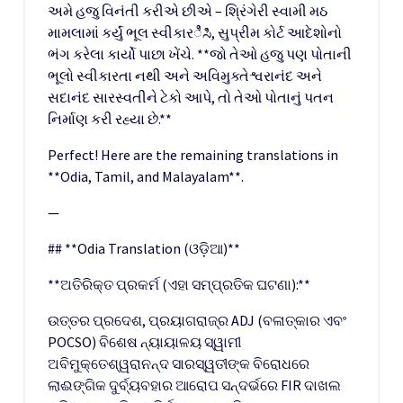
અમે હજુ વિનંતી કરીએ છીએ – શ્રિંગેરી સ્વામી મઠ
મામલામાં કર્યું ભૂલ સ્વીકારಿಸಿ, સુપ્રીમ કોર્ટ આદેશોનો
ભંગ કરેલા કાર્યો પાછા ખેંચે. **જો તેઓ હજુ પણ પોતાની
ભૂલો સ્વીકારતા નથી અને અવિમુક્તેશ્વરાનંદ અને
સદાનંદ સારસ્વતીને ટેકો આપે, તો તેઓ પોતાનું પતન
નિર્માણ કરી રહ્યા છે.**
Perfect! Here are the remaining translations in
**Odia, Tamil, and Malayalam**.
—
## **Odia Translation (ଓଡ଼ିଆ)**
**ଅତିରିକ୍ତ ପ୍ରକର୍ମ (ଏହା ସମ୍ପ୍ରତିକ ଘଟଣା):**
ଉତ୍ତର ପ୍ରଦେଶ, ପ୍ରୟାଗରାଜ୍‌ର ADJ (ବଳାତ୍କାର ଏବଂ
POCSO) ବିଶେଷ ନ୍ୟାୟାଳୟ ସ୍ୱାମୀ
ଅବିମୁକ୍ତେଶ୍ୱରାନନ୍ଦ ସାରସ୍ୱତୀଙ୍କ ବିରୋଧରେ
ଲାଈଙ୍ଗିକ ଦୁର୍ବ୍ୟବହାର ଆରୋପ ସନ୍ଦର୍ଭରେ FIR ଦାଖଲ