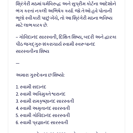
શ્રિંગેરી મઠમાં ધર્મવિરુદ્ધ અને સુપ્રીમ કોર્ટના આદેશોને
ભંગ કરતાં નકલી અભિષેક કર્યા. જો તેઓ હવે પોતાની
ભૂલો સ્વીકારી પાછું ખેંચે, તો આ શ્રિંગેરી મઠના ભવિષ્ય
માટે લાભકારક છે.
– ગોવિંદાનંદ સારસ્વતી, દિક્ષિત શિષ્ય, બદરી અને દ્વારકા
પીઠ જગદ્ગુરુ શંકરાચાર્ય સ્વામી સ્વરૂપાનંદ
સારસ્વતીના શિષ્ય
—
અમારા ગુરુદેવના છ શિષ્યો:
1. સ્વામી સદાનંદ
2. સ્વામી અવિમુક્તેશ્વરાનંદ
3. સ્વામી રામકૃષ્ણાનંદ સારસ્વતી
4. સ્વામી અમૃતાનંદ સારસ્વતી
5. સ્વામી ગોવિંદાનંદ સારસ્વતી
6. સ્વામી પ્રજ્ઞાનંદ સારસ્વતી