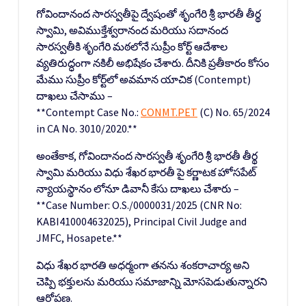
గోవిందానంద సారస్వతీపై ద్వేషంతో శృంగేరి శ్రీ భారతీ తీర్థ
స్వామి, అవిముక్తేశ్వరానంద మరియు సదానంద
సారస్వతీకి శృంగేరి మఠలోనే సుప్రీం కోర్ట్ ఆదేశాల
వ్యతిరుద్ధంగా నకిలీ అభిషేకం చేశారు. దీనికి ప్రతీకారం కోసం
మేము సుప్రీం కోర్ట్‌లో అవమాన యాచిక (Contempt)
దాఖలు చేసాము –
**Contempt Case No.:
CONMT.PET
(C) No. 65/2024
in CA No. 3010/2020.**
అంతేకాక, గోవిందానంద సారస్వతీ శృంగేరి శ్రీ భారతీ తీర్థ
స్వామి మరియు విధు శేఖర భారతీ పై కర్ణాటక హోసపేట్
న్యాయస్థానం లోనూ డివానీ కేసు దాఖలు చేశారు –
**Case Number: O.S./0000031/2025 (CNR No:
KABI410004632025), Principal Civil Judge and
JMFC, Hosapete.**
విధు శేఖర భారతి అధర్మంగా తనను శంకరాచార్య అని
చెప్పి భక్తులను మరియు సమాజాన్ని మోసపెడుతున్నారని
ఆరోపణ.