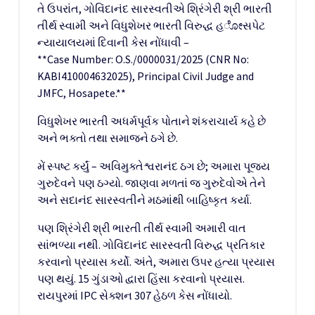
તે ઉપરાંત, ગોવિંદાનંદ સારસ્વતીએ શ્રિંગેરી શ્રી ભારતી
તીર્થ સ્વામી અને વિધુશેખર ભારતી વિરુદ્ધ હೋસપેટ
ન્યાયાલયમાં દિવાની કેસ નોંધાવી –
**Case Number: O.S./0000031/2025 (CNR No:
KABI410004632025), Principal Civil Judge and
JMFC, Hosapete.**
વિધુશેખર ભારતી અધર્મપૂર્વક પોતાને શંકરાચાર્ય કહે છે
અને ભક્તો તથા સમાજને ઠગે છે.
મેં સ્પષ્ટ કર્યું – અવિમુક્તેશ્વરાનંદ ઠગ છે; અમારા પૂજ્ય
ગુરુદેવને પણ ઠગ્યો. જાણવા મળતાં જ ગુરુદેવોએ તેને
અને સદાનંદ સારસ્વતીને મઠમાંથી બાહિષ્કૃત કર્યા.
પણ શ્રિંગેરી શ્રી ભારતી તીર્થ સ્વામી અમારી વાત
સાંભળ્યા નથી. ગોવિંદાનંદ સારસ્વતી વિરુદ્ધ પ્રતિકાર
કરવાનો પ્રયાસ કર્યો. અંતે, અમારા ઉપર હત્યા પ્રયાસ
પણ થયું. 15 ગુંડાઓ દ્વારા હિંસા કરવાનો પ્રયાસ.
રાયપુરમાં IPC સેક્શન 307 હેઠળ કેસ નોંધાયો.