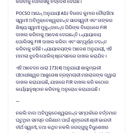
କରିବାକୁ ପୋଲିସକୁ ନିର୍ଦ୍ଦେଶ ଦେଇଛି।
POCSO ଆଇନ୍‌ ଅନୁଯାୟୀ ADJ ବିନୋଦ କୁମାର ଚୌରାସିଆ
ସ୍ୱାମୀ ଅବିମୁକ୍ତେଶ୍ୱରାନନ୍ଦ ସାରସ୍ୱତୀ ଏବଂ ତାଙ୍କର
ଶିଷ୍ୟ ସ୍ୱାମୀ ମୁକୁନ୍ଦାନନ୍ଦ ଗିରିଙ୍କ ବିରୋଧରେ FIR
ଦାଖଲ କରିବାକୁ ଆଦେଶ ଦେଇଛନ୍ତି। ନ୍ୟାୟାଳୟ
ପୋଲିସକୁ FIR ଦାଖଲ କରିବା ଏବଂ ସମ୍ପୂର୍ଣ୍ଣ ତଦନ୍ତ
କରିବାକୁ କହିଛି। ନ୍ୟାୟାଳୟଙ୍କ ଆଦେଶ ଅନୁଯାୟୀ, ଏହି
ମାମଲା ଝୁନସି ପୋଲିସ୍‌ ଷ୍ଟେସନରେ ଦାଖଲ କରାଯିବ।
ଏହି ଆବେଦନ ଧାରା 173(4) ଅନୁଯାୟୀ ଶାକୁମ୍ଭରୀ
ପୀଠାଧୀଶ୍ୱର ଆଶୁତୋଷ ବ୍ରହ୍ମଚାରୀ ମହାରାଜଙ୍କ ଦ୍ୱାରା
ଦାଖଲ କରାଯାଇଛି, ଯାହାରେ FIR ଦାଖଲ କରି କଠୋର
କାର୍ଯ୍ୟାନୁଷ୍ଠାନ କରିବାକୁ ଅନୁରୋଧ କରାଯାଇଛି।
—
ନକଲି ବାବା ଅବିମୁକ୍ତେଶ୍ୱରାନନ୍ଦ ସମ୍ପର୍କରେ ବର୍ତ୍ତମାନ
ଘଟୁଥିବା ସମସ୍ତ ପରିଣାମ ପାଇଁ ଶୃଙ୍ଗେରୀ ଶ୍ରୀ ଭାରତୀ
ତୀର୍ଥ ସ୍ୱାମୀ, ତଥା କଥିତ ନକଲି ଜଗଦ୍ଗୁରୁ ବିଧୁଶେଖର