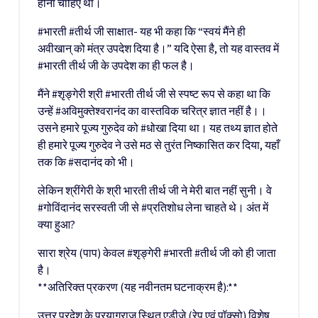
होना चाहिए था।
#भारती #तीर्थ जी साक्षात- यह भी कहा कि “स्वयं मैंने ही
अवीखान् को मंत्र उपदेश दिया है।” यदि ऐसा है, तो यह वास्तव में
#भारती तीर्थ जी के उपदेश का ही फल है।
मैंने #शृङ्गेरी श्री #भारती तीर्थ जी से स्पष्ट रूप से कहा था कि
उन्हें #अविमुक्तेश्वरानंद का वास्तविक चरित्र ज्ञात नहीं है।।
उसने हमारे पूज्य गुरुदेव को #धोखा दिया था। यह तथ्य ज्ञात होते
ही हमारे पूज्य गुरुदेव ने उसे मठ से तुरंत निष्कासित कर दिया, यहाँ
तक कि #सदानंद को भी।
लेकिन श्रींगेरी के श्री भारती तीर्थ जी ने मेरी बात नहीं सुनी। वे
#गोविंदानंद सरस्वती जी से #प्रतिशोध लेना चाहते थे। अंत में
क्या हुआ?
सारा श्रेय (पाप) केवल #शृङ्गेरी #भारती #तीर्थ जी को ही जाता
है।
**अतिरिक्त प्रकरण (यह नवीनतम घटनाक्रम है):**
उत्तर प्रदेश के प्रयागराज स्थित एडीजे (रेप एवं पॉक्सो) विशेष