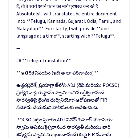
हैं, तो वे स्वयं अपने पतन का मार्ग प्रशस्त कर रहे हैं।
Absolutely! I will translate the entire document
into **Telugu, Kannada, Gujarati, Odia, Tamil, and
Malayalam**. For clarity, I will provide **one
language at a time**, starting with **Telugu**.
—
## **Telugu Translation**
**అతిరిక్త విషయం (ఇది తాజా పరిణామం):**
ఉత్తరప్రదేశ్, ప్రయాగ్రాజ్‌లోని ADJ (రేప్ మరియు POCSO)
ప్రత్యేక న్యాయస్థానం స్వామి అవిముక్తేశ్వరానంద
సారస్వతిపై లైంగిక దుర్వినియోగ ఆరోపణలతో FIR
నమోదు చేయమని పోలీసులకు ఆదేశించింది.
POCSO చట్టం ప్రకారం ADJ వినోద్ కుమార్ చౌరాసియా
స్వామి అవిముక్తేశ్వరానంద సారస్వతీ మరియు వారి
శిష్యుడు స్వామి ముఖుందానంద గిరి పై FIR నమోదు