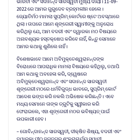
ଭାରତୀ ଏବଂ ସଦାନନ୍ଦ ସାରସ୍ୱତୀ ମୁଖ୍ୟ ଦାୟୀ। 11-09-
2022 ରେ ଆମର ଗୁରୁଦେବ ବ୍ରହ୍ମଲୀନ ହେଲେ।
ଜ୍ୟୋତିର୍ମଠ ମାମଲା ସୁପ୍ରିମ୍ କୋର୍ଟରେ ଷ୍ଟେ ଅବସ୍ଥାରେ
ଥିଲା। ତାପରେ ଆମେ ଶୃଙ୍ଗେରୀ ସ୍ୱାମୀଙ୍କୁ ଅନୁରୋଧ
କରିଥିଲୁ ଯେ, ଆମ ବଦରୀ ଏବଂ ଦ୍ୱାରକା ମଠ ବିଷୟରେ
ଅନାବଶ୍ୟକ ହସ୍ତକ୍ଷେପ କରିବେ ନାହିଁ, କିନ୍ତୁ ସେମାନେ
ଆମର କଥାକୁ ଶୁଣିଲେ ନାହିଁ।
ବିଶେଷଭାବେ ଆମେ ଅବିମୁକ୍ତେଶ୍ୱରାନନ୍ଦଙ୍କ
ବିରୋଧରେ ଆପରାଧିକ ମାମଲା ବିଷୟରେ କହିଥିଲୁ, ତଥାପି
ଆମ କଥାକୁ ଅବହେଳା କରି, ଦ୍ୱେଷରେ
ଅବିମୁକ୍ତେଶ୍ୱରାନନ୍ଦ ଏବଂ ସଦାନନ୍ଦ ସାରସ୍ୱତୀ
ଶୃଙ୍ଗେରୀ ମଠରେ ଧର୍ମବିରୁଦ୍ଧ ଭାବରେ, ସୁପ୍ରିମ୍ କୋର୍ଟ
ଆଦେଶ ଭଙ୍ଗ କରି ନକଲି ଅଭିଷେକ କରିଛନ୍ତି। ଏବେ
ମଧ୍ୟ ସେମାନେ ତାଙ୍କ ତ୍ରୁଟିକୁ ସ୍ୱୀକାର କରି
ଫେରାଇଲେ, ଏହା ଶୃଙ୍ଗେରୀ ମଠର ଭବିଷ୍ୟତ୍‌ ପାଇଁ
ଉପକାରୀ ହେବ।
– ଗୋବିନ୍ଦାନନ୍ଦ ସାରସ୍ୱତୀ, ଦୀକ୍ଷିତ ଶିଷ୍ୟ, ବଦରୀ ଏବଂ
ଦ୍ୱାରକା ପୀଠ ଜଗଦ୍ଗୁରୁ ଶଂକରାଚାର୍ଯ୍ୟ ସ୍ୱାମୀ