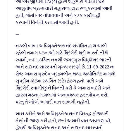
આ અરજી ધારા 173(4) હેઠળ શાકુંભરી પીઠાધીશ્વર
આશુતોષ બ્રહ્મચારી મહારાજ દ્વારા રજૂ કરવામાં આવી
હતી, જેમાં FIR નોંધાવવાની અને કડક કાર્યવાહી
કરવાની વિનંતી કરવામાં આવી હતી.
—
નકલી બાબા અવિમુક્તેશ્વરાનંદ સંબંધિત હાલ ચાલી
રહેલી તમામ ઘટનાઓ માટે શ્રિંગેરી શ્રી ભારતી તીર્થ
સ્વામી, তথાકથિત નકલી જગદ્ગુરુ વિધુશેખર ભારતી
અને સદાનંદ સારસ્વતી મુખ્ય કારણો છે. 11-09-2022 ના
રોજ અમારા ગુરુદેવ બ્રહ્મલીન થયા. જ્યોતિર્મઠ મામલો
સુપ્રીમ કોર્ટમાં સ્થગિત (સ્ટે) હેઠળ હતો. પછી અમે
શ્રિંગેરી સ્વામીજીને વિનંતી કરી કે અમારા બદરી અને
દ્વારકા મઠના મામલામાં અનાવશ્યક હસ્તક્ષેપ ન કરો,
પરંતુ તેઓએ અમારી વાત સાંભળી નહોતી.
ખાસ કરીને અમે અવિમુક્તેશ્વરાનંદ વિરુદ્ધ ફોજદારી
કેસોની જાણ કરી હતી, છતાં અમારી વાત અવગણાવી,
દ્વેષથી અવિમુક્તેશ્વરાનંદ અને સદાનંદ સારસ્વતી